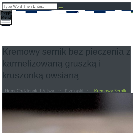
Toggle
Menu
Kremowy sernik bez pieczenia z
karmelizowaną gruszką i
kruszonką owsianą
Home
Codziennie Lżejsza
: :
Przekąski
: :
Kremowy Sernik
Bez Pieczenia Z Karmelizowaną Gruszką I Kruszonką Owsianą