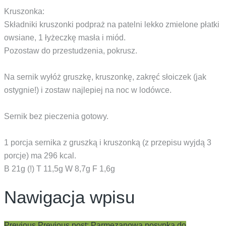
Kruszonka:
Składniki kruszonki podpraż na patelni lekko zmielone płatki
owsiane, 1 łyżeczkę masła i miód.
Pozostaw do przestudzenia, pokrusz.
Na sernik wyłóż gruszkę, kruszonkę, zakręć słoiczek (jak
ostygnie!) i zostaw najlepiej na noc w lodówce.
Sernik bez pieczenia gotowy.
1 porcja sernika z gruszką i kruszonką (z przepisu wyjdą 3
porcje) ma 296 kcal.
B 21g (!) T 11,5g W 8,7g F 1,6g
Nawigacja wpisu
Previous
Previous post:
Parmezanowa posypka do