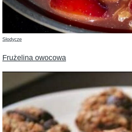
Słodycze
Frużelina owocowa