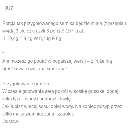
I JUŻ.
Porcja tak przygotowanego sernika będzie miała (z przepisu
wyjdą 3 słoiczki czyli 3 porcje) 197 kcal.
B 19,4g T 9,4g W 8,73g F 0g
*
Ale możesz go podać w bogatszej wersji – z frużeliną
gruszkową i owsianą kruszoną!
Przygotowanie gruszki:
W czasie gotowania sera pokrój w kostkę gruszkę, dodaj
kilka łyżek wody i podpraż chwilę.
Jak lubisz więcej sosu, dolej wody. Na koniec posyp przez
sitko mąką ziemniaczaną i zagotuj.
Odstaw.