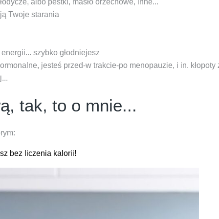
odycze, albo pestki, masło orzechowe, inne...
ją Twoje starania
energii... szybko głodniejesz
ormonalne, jesteś przed-w trakcie-po menopauzie, i in. kłopoty
...
, tak, to o mnie...
órym:
z bez liczenia kalorii!