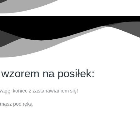
 wzorem na posiłek:
wagę, koniec z zastanawianiem się!
o masz pod ręką