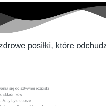
zdrowe posiłki, które odchud
ania się do sztywnej rozpiski
ie składników
ć, żeby było dobrze