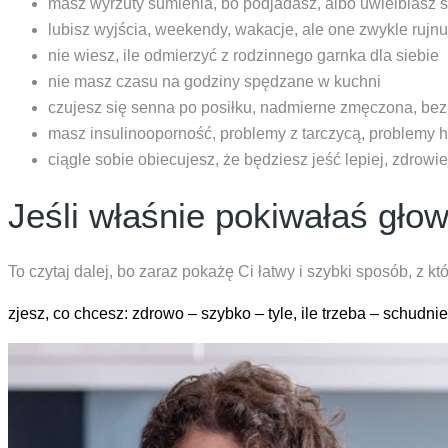
masz wyrzuty sumienia, bo podjadasz, albo uwielbiasz sł
lubisz wyjścia, weekendy, wakacje, ale one zwykle rujnu
nie wiesz, ile odmierzyć z rodzinnego garnka dla siebie
nie masz czasu na godziny spędzane w kuchni
czujesz się senna po posiłku, nadmierne zmęczona, bez 
masz insulinooporność, problemy z tarczycą, problemy h
ciągle sobie obiecujesz, że będziesz jeść lepiej, zdrowiej
Jeśli właśnie pokiwałaś głową
To czytaj dalej, bo zaraz pokażę Ci łatwy i szybki sposób, z kt
zjesz, co chcesz: zdrowo – szybko – tyle, ile trzeba – schudnies