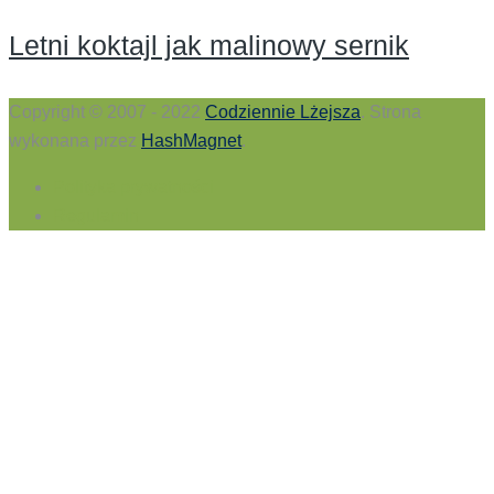
Letni koktajl jak malinowy sernik
Copyright © 2007 - 2022
Codziennie Lżejsza
. Strona
wykonana przez
HashMagnet
.
Polityka prywatności
Regulamin