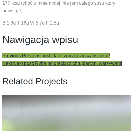
177 kcal (choć u mnie mniej, nie jem całego sosu który
powstaje)
B 1,8g T 16g W 5,7g F 2,5g
Nawigacja wpisu
Previous
Previous post:
Jajecznica, czy szakszuka?
Next
Next post:
Ryba po grecku z chrupiącymi warzywami
Related Projects