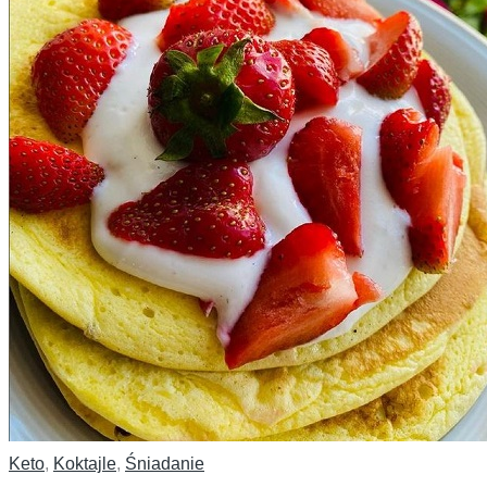
Keto
,
Koktajle
,
Śniadanie