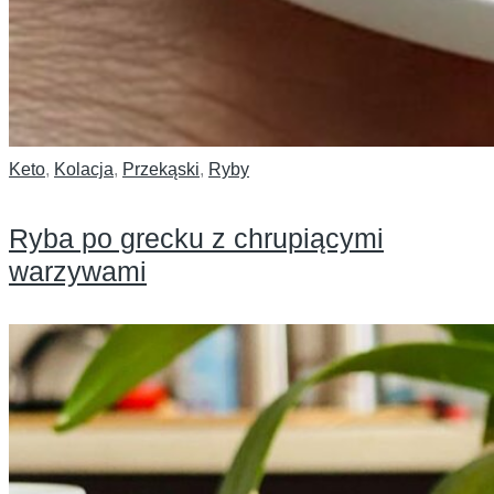
Keto
,
Kolacja
,
Przekąski
,
Ryby
Ryba po grecku z chrupiącymi
warzywami