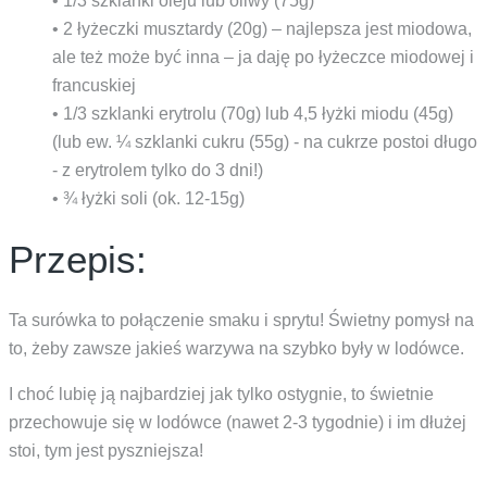
• 1/3 szklanki oleju lub oliwy (75g)
• 2 łyżeczki musztardy (20g) – najlepsza jest miodowa,
ale też może być inna – ja daję po łyżeczce miodowej i
francuskiej
• 1/3 szklanki erytrolu (70g) lub 4,5 łyżki miodu (45g)
(lub ew. ¼ szklanki cukru (55g) - na cukrze postoi długo
- z erytrolem tylko do 3 dni!)
• ¾ łyżki soli (ok. 12-15g)
Przepis:
Ta surówka to połączenie smaku i sprytu! Świetny pomysł na
to, żeby zawsze jakieś warzywa na szybko były w lodówce.
I choć lubię ją najbardziej jak tylko ostygnie, to świetnie
przechowuje się w lodówce (nawet 2-3 tygodnie) i im dłużej
stoi, tym jest pyszniejsza!