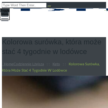
Toggle
Menu
Kolorowa surówka, która może
stać 4 tygodnie w lodówce
Home
Codziennie Lżejsza
: :
Keto
: :
Kolorowa Surówka,
Która Może Stać 4 Tygodnie W Lodówce