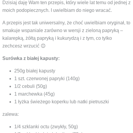
Dzisiaj daję Wam ten przepis, który wiele lat temu od jednej z
moich podopiecznych. I uwielbiam do niego wracać.
A przepis jest tak uniwersalny, że choć uwielbiam oryginał, to
smakuje wspaniale zarówno w wersji z zieloną papryką –
kalarepką, żółtą papryką i kukurydzą i z tym, co tylko
zechcesz wrzucić 😊
Surówka z białej kapusty:
250g białej kapusty
1 szt. czerwonej papryki (140g)
1/2 cebuli (50g)
1 marchewka (45g)
1 łyżka świeżego koperku lub natki pietruszki
zalewa:
1/4 szklanki octu (zwykły, 50g)