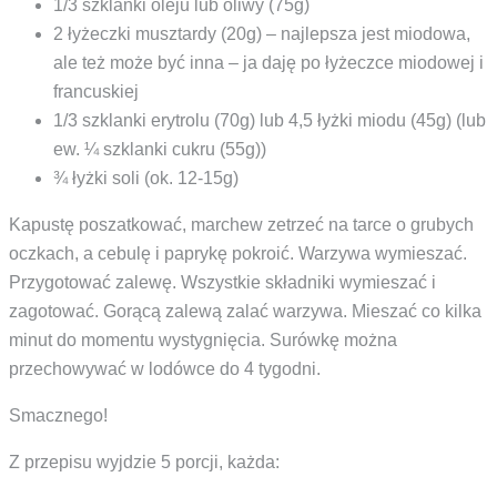
1/3 szklanki oleju lub oliwy (75g)
2 łyżeczki musztardy (20g) – najlepsza jest miodowa,
ale też może być inna – ja daję po łyżeczce miodowej i
francuskiej
1/3 szklanki erytrolu (70g) lub 4,5 łyżki miodu (45g) (lub
ew. ¼ szklanki cukru (55g))
¾ łyżki soli (ok. 12-15g)
Kapustę poszatkować, marchew zetrzeć na tarce o grubych
oczkach, a cebulę i paprykę pokroić. Warzywa wymieszać.
Przygotować zalewę. Wszystkie składniki wymieszać i
zagotować. Gorącą zalewą zalać warzywa. Mieszać co kilka
minut do momentu wystygnięcia. Surówkę można
przechowywać w lodówce do 4 tygodni.
Smacznego!
Z przepisu wyjdzie 5 porcji, każda: