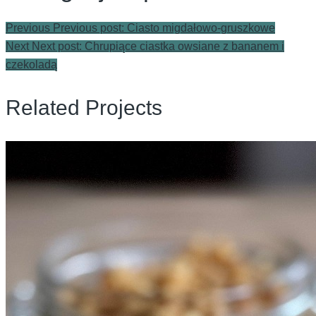
Previous
Previous post:
Ciasto migdałowo-gruszkowe
Next
Next post:
Chrupiące ciastka owsiane z bananem i
czekoladą
Related Projects