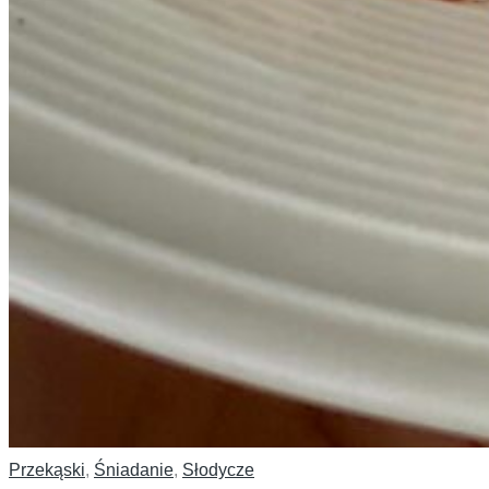
Przekąski
,
Śniadanie
,
Słodycze