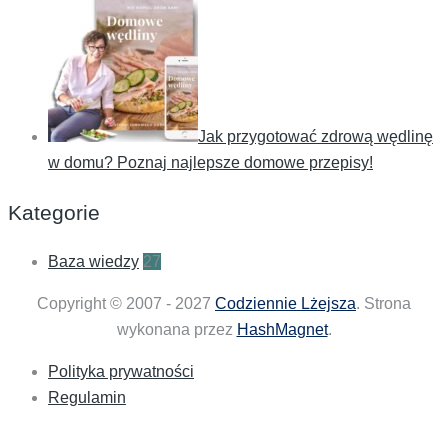
Jak przygotować zdrową wędlinę
w domu? Poznaj najlepsze domowe przepisy!
Kategorie
Baza wiedzy
27
Copyright © 2007 - 2027
Codziennie Lżejsza
. Strona
wykonana przez
HashMagnet
.
Polityka prywatności
Regulamin