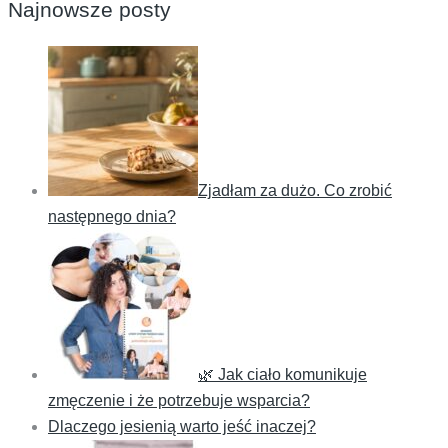
Najnowsze posty
Zjadłam za dużo. Co zrobić
następnego dnia?
🌿 Jak ciało komunikuje
zmęczenie i że potrzebuje wsparcia?
Dlaczego jesienią warto jeść inaczej?