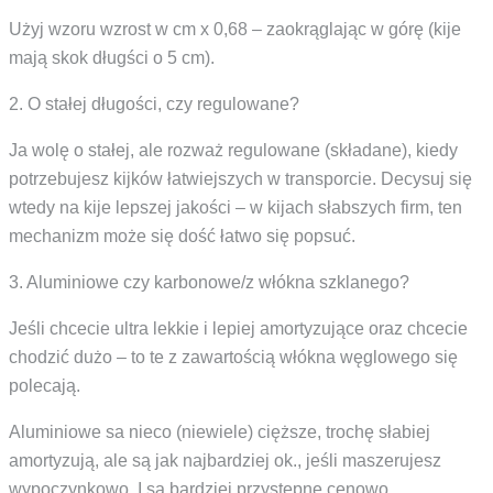
Użyj wzoru wzrost w cm x 0,68 – zaokrąglając w górę (kije
mają skok długści o 5 cm).
2. O stałej długości, czy regulowane?
Ja wolę o stałej, ale rozważ regulowane (składane), kiedy
potrzebujesz kijków łatwiejszych w transporcie. Decysuj się
wtedy na kije lepszej jakości – w kijach słabszych firm, ten
mechanizm może się dość łatwo się popsuć.
3. Aluminiowe czy karbonowe/z włókna szklanego?
Jeśli chcecie ultra lekkie i lepiej amortyzujące oraz chcecie
chodzić dużo – to te z zawartością włókna węglowego się
polecają.
Aluminiowe sa nieco (niewiele) cięższe, trochę słabiej
amortyzują, ale są jak najbardziej ok., jeśli maszerujesz
wypoczynkowo. I są bardziej przystępne cenowo.