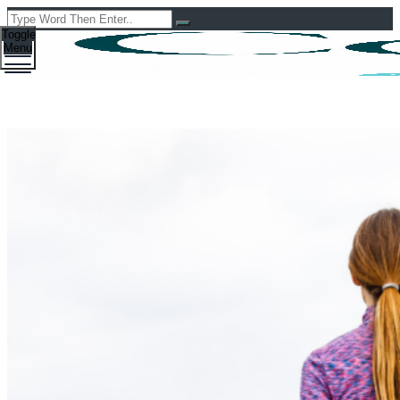
Toggle
Menu
Jak dobrać kije do nordic
walking?