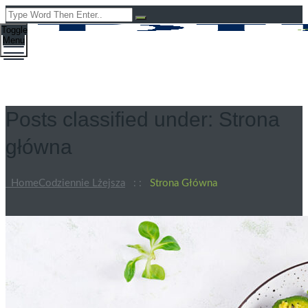
Toggle
Menu
Posts classified under:
Strona
główna
Home
Codziennie Lżejsza
: :
Strona Główna