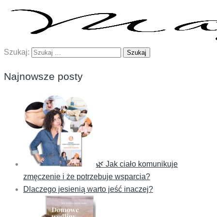
Szukaj:
Najnowsze posty
🌿 Jak ciało komunikuje
zmęczenie i że potrzebuje wsparcia?
Dlaczego jesienią warto jeść inaczej?