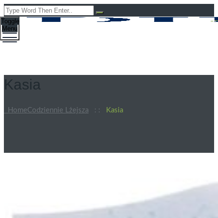
Toggle
Menu
Kasia
Home
Codziennie Lżejsza
: :
Kasia